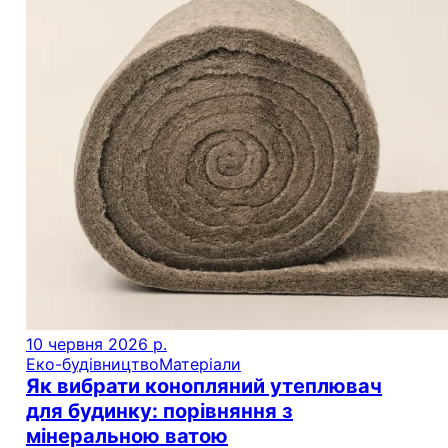
10 червня 2026 р.
Еко-будівництво
Матеріали
Як вибрати конопляний утеплювач
для будинку: порівняння з
мінеральною ватою