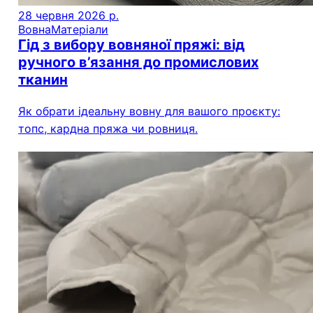
28 червня 2026 р.
Вовна
Матеріали
Гід з вибору вовняної пряжі: від
ручного в’язання до промислових
тканин
Як обрати ідеальну вовну для вашого проєкту:
топс, кардна пряжа чи ровниця.