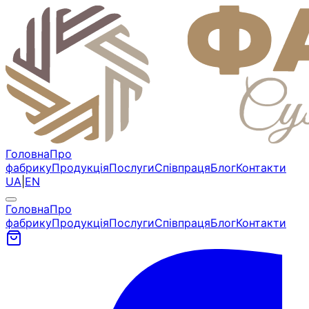
Головна
Про
фабрику
Продукція
Послуги
Співпраця
Блог
Контакти
UA
|
EN
Головна
Про
фабрику
Продукція
Послуги
Співпраця
Блог
Контакти