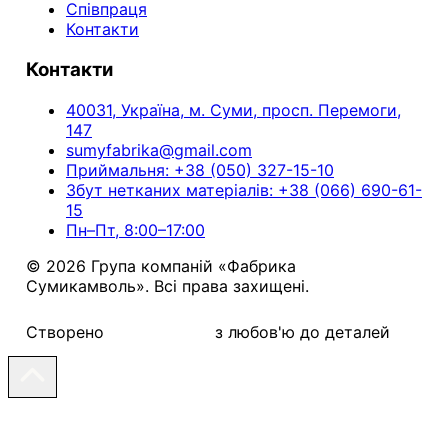
Співпраця
Контакти
Контакти
40031, Україна, м. Суми, просп. Перемоги,
147
sumyfabrika@gmail.com
Приймальня: +38 (050) 327-15-10
Збут нетканих матеріалів: +38 (066) 690-61-
15
Пн–Пт, 8:00–17:00
© 2026 Група компаній «Фабрика
Сумикамволь». Всі права захищені.
Створено
з любов'ю до деталей