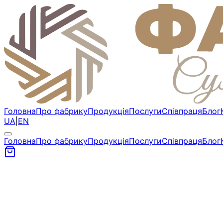
Головна
Про фабрику
Продукція
Послуги
Співпраця
Блог
UA
|
EN
Головна
Про фабрику
Продукція
Послуги
Співпраця
Блог