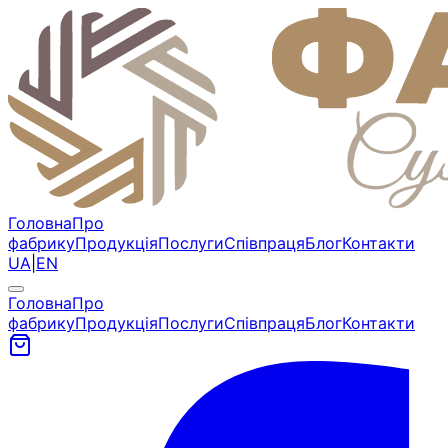
Головна
Про
фабрику
Продукція
Послуги
Співпраця
Блог
Контакти
UA
|
EN
Головна
Про
фабрику
Продукція
Послуги
Співпраця
Блог
Контакти