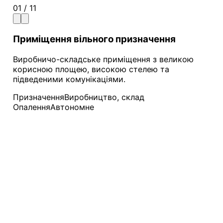
01 / 11
Приміщення вільного призначення
Виробничо-складське приміщення з великою
корисною площею, високою стелею та
підведеними комунікаціями.
Призначення
Виробництво, склад
Опалення
Автономне
Інтернет
Оптоволоконний гігабітний
Клімат-контроль
Автономне опалення та
кондиціонування