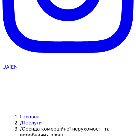
UA
|
EN
Головна
/
Послуги
/
Оренда комерційної нерухомості та
виробничих площ