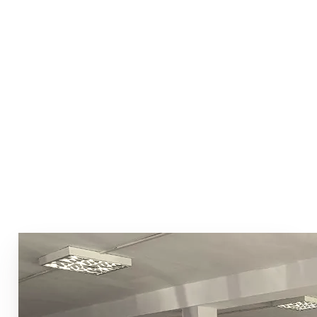
Загальна потужність
10 МВт
Категорія надійності
I (двопроменева схема)
Дебет свердловини
35 м³/год
Якість води
Відповідає ISO 9001